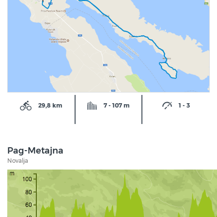
29,8 km
7 - 107 m
1 - 3
Pag-Metajna
Novalja