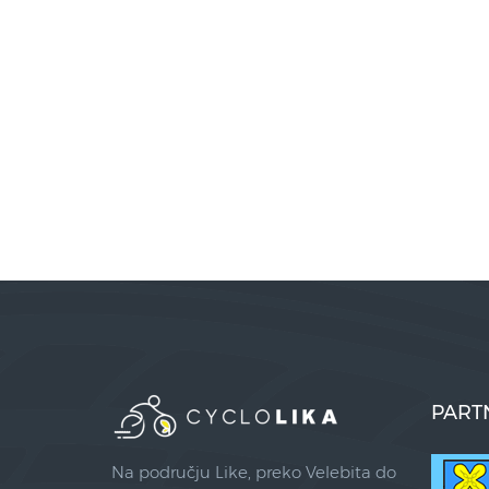
PART
Na području Like, preko Velebita do