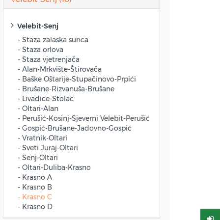
Velebit-Senj
- Staza zalaska sunca
- Staza orlova
- Staza vjetrenjača
- Alan-Mrkvište-Štirovača
- Baške Oštarije-Stupačinovo-Prpići
- Brušane-Rizvanuša-Brušane
- Livadice-Stolac
- Oltari-Alan
- Perušić-Kosinj-Sjeverni Velebit-Perušić
- Gospić-Brušane-Jadovno-Gospić
- Vratnik-Oltari
- Sveti Juraj-Oltari
- Senj-Oltari
- Oltari-Duliba-Krasno
- Krasno A
- Krasno B
- Krasno C
- Krasno D