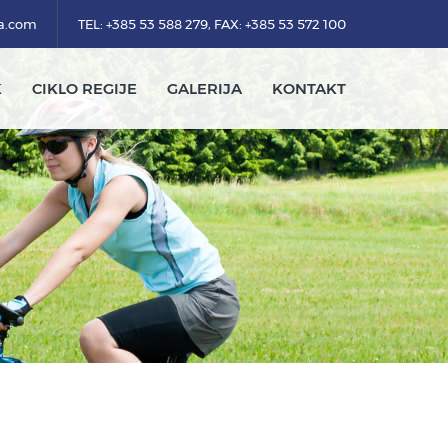
ka.com
TEL: +385 53 588 279, FAX: +385 53 572 100
K
CIKLO REGIJE
GALERIJA
KONTAKT