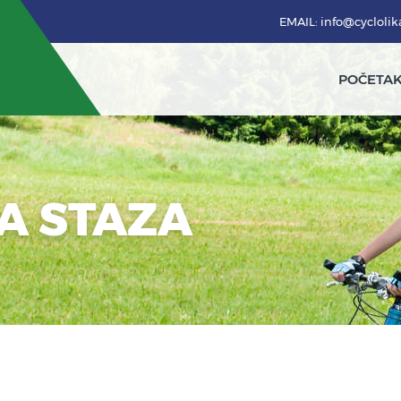
EMAIL: info@cycloli
POČETA
KA STAZA