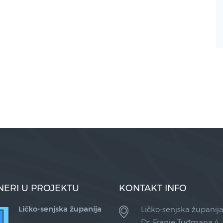
NERI U PROJEKTU
KONTAKT INFO
Ličko-senjska županija
Ličko-senjska županij
Dr. Franje Tuđmana 4