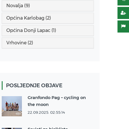
Novalja (9)
Općina Karlobag (2)
Općina Donji Lapac (1)
Vrhovine (2)
POSLJEDNJE OBJAVE
Granfondo Pag – cycling on
the moon
22.09.2025. 02:55:14