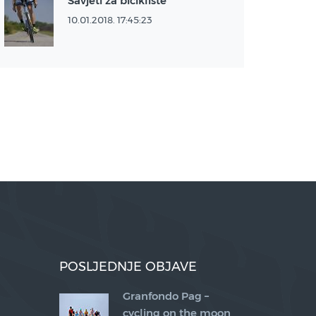
Savjeti za bicikliste
10.01.2018. 17:45:23
POSLJEDNJE OBJAVE
Granfondo Pag –
a
cycling on the moon